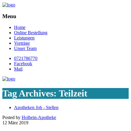
Menu
Home
Online Bestellung
Leistungen
Vorträge
Unser Team
0721786770
Facebook
Mail
Tag Archives:
Teilzeit
Apotheken Job - Stellen
Posted by
Holbein-Apotheke
12
März
2019