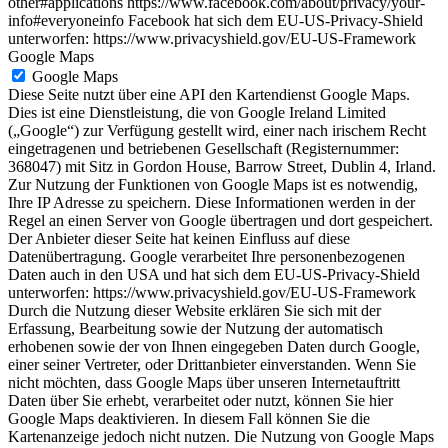
other#applications https://www.facebook.com/about/privacy/your-
info#everyoneinfo Facebook hat sich dem EU-US-Privacy-Shield
unterworfen: https://www.privacyshield.gov/EU-US-Framework
Google Maps
Google Maps
Diese Seite nutzt über eine API den Kartendienst Google Maps.
Dies ist eine Dienstleistung, die von Google Ireland Limited
(„Google“) zur Verfügung gestellt wird, einer nach irischem Recht
eingetragenen und betriebenen Gesellschaft (Registernummer:
368047) mit Sitz in Gordon House, Barrow Street, Dublin 4, Irland.
Zur Nutzung der Funktionen von Google Maps ist es notwendig,
Ihre IP Adresse zu speichern. Diese Informationen werden in der
Regel an einen Server von Google übertragen und dort gespeichert.
Der Anbieter dieser Seite hat keinen Einfluss auf diese
Datenübertragung. Google verarbeitet Ihre personenbezogenen
Daten auch in den USA und hat sich dem EU-US-Privacy-Shield
unterworfen: https://www.privacyshield.gov/EU-US-Framework
Durch die Nutzung dieser Website erklären Sie sich mit der
Erfassung, Bearbeitung sowie der Nutzung der automatisch
erhobenen sowie der von Ihnen eingegeben Daten durch Google,
einer seiner Vertreter, oder Drittanbieter einverstanden. Wenn Sie
nicht möchten, dass Google Maps über unseren Internetauftritt
Daten über Sie erhebt, verarbeitet oder nutzt, können Sie hier
Google Maps deaktivieren. In diesem Fall können Sie die
Kartenanzeige jedoch nicht nutzen. Die Nutzung von Google Maps