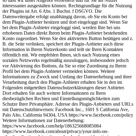
so dass wir unser Angebot verbessern und für Sie als Nutzer
interessanter ausgestalten können. Rechtsgrundlage für die Nutzung
der Plugins ist Art. 6 Abs. 1 Buchst. f DSGVO. Die
Datenweitergabe erfolgt unabhängig davon, ob Sie ein Konto bei
dem Plugin-Anbieter besitzen und dort eingeloggt sind. Wenn Sie
bei dem Plugin-Anbieter eingeloggt sind, werden Ihre bei uns
erhobenen Daten direkt Ihrem beim Plugin-Anbieter bestehenden
Konto zugeordnet. Wenn Sie den aktivierten Button betätigen und z.
B. die Seite verlinken, speichert der Plugin-Anbieter auch diese
Information in Ihrem Nutzerkonto und teilt sie Ihren Kontakten
öffentlich mit. Wir empfehlen Ihnen, sich nach Nutzung eines
sozialen Netzwerks regelmäßig auszuloggen, insbesondere jedoch
vor Aktivierung des Buttons, da Sie so eine Zuordnung zu Ihrem
Profil bei dem Plugin-Anbieter vermeiden können. Weitere
Informationen zu Zweck und Umfang der Datenerhebung und ihrer
Verarbeitung durch den Plugin-Anbieter erhalten Sie in den im
Folgenden mitgeteilten Datenschutzerklärungen dieser Anbieter.
Dort erhalten Sie auch weitere Informationen zu Ihren
diesbezüglichen Rechten und Einstellungsmöglichkeiten zum
Schutze Ihrer Privatsphäre. Adresse des Plugin-Anbieters und URLs
mit Datenschutzhinweisen: Facebook Inc., 1601 S California Ave,
Palo Alto, California 94304, USA https://www.facebook.com/policy
Weitere Informationen zur Datenerhebung:
https://www.facebook.com/help/186325668085084
https://www.facebook.com/about/privacy/your-info-on-