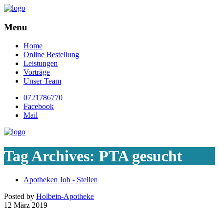
Menu
Home
Online Bestellung
Leistungen
Vorträge
Unser Team
0721786770
Facebook
Mail
Tag Archives:
PTA gesucht
Apotheken Job - Stellen
Posted by
Holbein-Apotheke
12
März
2019