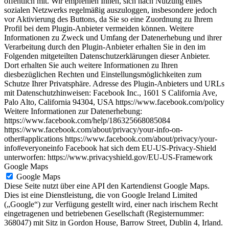
öffentlich mit. Wir empfehlen Ihnen, sich nach Nutzung eines
sozialen Netzwerks regelmäßig auszuloggen, insbesondere jedoch
vor Aktivierung des Buttons, da Sie so eine Zuordnung zu Ihrem
Profil bei dem Plugin-Anbieter vermeiden können. Weitere
Informationen zu Zweck und Umfang der Datenerhebung und ihrer
Verarbeitung durch den Plugin-Anbieter erhalten Sie in den im
Folgenden mitgeteilten Datenschutzerklärungen dieser Anbieter.
Dort erhalten Sie auch weitere Informationen zu Ihren
diesbezüglichen Rechten und Einstellungsmöglichkeiten zum
Schutze Ihrer Privatsphäre. Adresse des Plugin-Anbieters und URLs
mit Datenschutzhinweisen: Facebook Inc., 1601 S California Ave,
Palo Alto, California 94304, USA https://www.facebook.com/policy
Weitere Informationen zur Datenerhebung:
https://www.facebook.com/help/186325668085084
https://www.facebook.com/about/privacy/your-info-on-
other#applications https://www.facebook.com/about/privacy/your-
info#everyoneinfo Facebook hat sich dem EU-US-Privacy-Shield
unterworfen: https://www.privacyshield.gov/EU-US-Framework
Google Maps
Google Maps
Diese Seite nutzt über eine API den Kartendienst Google Maps.
Dies ist eine Dienstleistung, die von Google Ireland Limited
(„Google“) zur Verfügung gestellt wird, einer nach irischem Recht
eingetragenen und betriebenen Gesellschaft (Registernummer:
368047) mit Sitz in Gordon House, Barrow Street, Dublin 4, Irland.