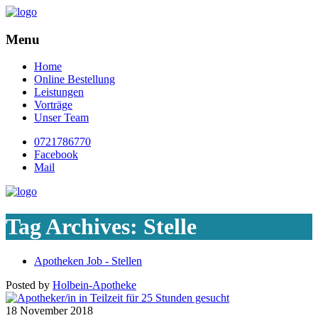
Menu
Home
Online Bestellung
Leistungen
Vorträge
Unser Team
0721786770
Facebook
Mail
Tag Archives:
Stelle
Apotheken Job - Stellen
Posted by
Holbein-Apotheke
18
November
2018