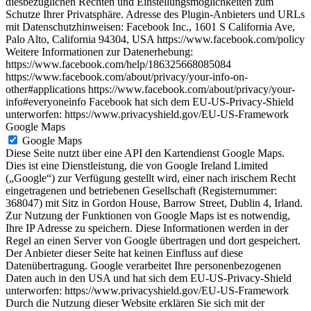
diesbezüglichen Rechten und Einstellungsmöglichkeiten zum
Schutze Ihrer Privatsphäre. Adresse des Plugin-Anbieters und URLs
mit Datenschutzhinweisen: Facebook Inc., 1601 S California Ave,
Palo Alto, California 94304, USA https://www.facebook.com/policy
Weitere Informationen zur Datenerhebung:
https://www.facebook.com/help/186325668085084
https://www.facebook.com/about/privacy/your-info-on-
other#applications https://www.facebook.com/about/privacy/your-
info#everyoneinfo Facebook hat sich dem EU-US-Privacy-Shield
unterworfen: https://www.privacyshield.gov/EU-US-Framework
Google Maps
Google Maps
Diese Seite nutzt über eine API den Kartendienst Google Maps.
Dies ist eine Dienstleistung, die von Google Ireland Limited
(„Google“) zur Verfügung gestellt wird, einer nach irischem Recht
eingetragenen und betriebenen Gesellschaft (Registernummer:
368047) mit Sitz in Gordon House, Barrow Street, Dublin 4, Irland.
Zur Nutzung der Funktionen von Google Maps ist es notwendig,
Ihre IP Adresse zu speichern. Diese Informationen werden in der
Regel an einen Server von Google übertragen und dort gespeichert.
Der Anbieter dieser Seite hat keinen Einfluss auf diese
Datenübertragung. Google verarbeitet Ihre personenbezogenen
Daten auch in den USA und hat sich dem EU-US-Privacy-Shield
unterworfen: https://www.privacyshield.gov/EU-US-Framework
Durch die Nutzung dieser Website erklären Sie sich mit der