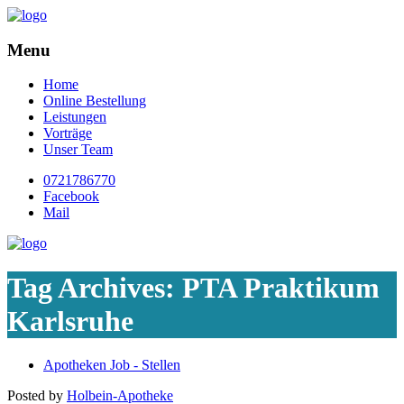
Menu
Home
Online Bestellung
Leistungen
Vorträge
Unser Team
0721786770
Facebook
Mail
Tag Archives:
PTA Praktikum
Karlsruhe
Apotheken Job - Stellen
Posted by
Holbein-Apotheke