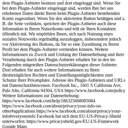
dem Plugin-Anbieter besitzen und dort eingeloggt sind. Wenn Sie
bei dem Plugin-Anbieter eingeloggt sind, werden Ihre bei uns
erhobenen Daten direkt Ihrem beim Plugin-Anbieter bestehenden
Konto zugeordnet. Wenn Sie den aktivierten Button betätigen und z.
B. die Seite verlinken, speichert der Plugin-Anbieter auch diese
Information in Ihrem Nutzerkonto und teilt sie Ihren Kontakten
öffentlich mit. Wir empfehlen Ihnen, sich nach Nutzung eines
sozialen Netzwerks regelmäßig auszuloggen, insbesondere jedoch
vor Aktivierung des Buttons, da Sie so eine Zuordnung zu Ihrem
Profil bei dem Plugin-Anbieter vermeiden können. Weitere
Informationen zu Zweck und Umfang der Datenerhebung und ihrer
Verarbeitung durch den Plugin-Anbieter erhalten Sie in den im
Folgenden mitgeteilten Datenschutzerklärungen dieser Anbieter.
Dort erhalten Sie auch weitere Informationen zu Ihren
diesbezüglichen Rechten und Einstellungsmöglichkeiten zum
Schutze Ihrer Privatsphäre. Adresse des Plugin-Anbieters und URLs
mit Datenschutzhinweisen: Facebook Inc., 1601 S California Ave,
Palo Alto, California 94304, USA https://www.facebook.com/policy
Weitere Informationen zur Datenerhebung:
https://www.facebook.com/help/186325668085084
https://www.facebook.com/about/privacy/your-info-on-
other#applications https://www.facebook.com/about/privacy/your-
info#everyoneinfo Facebook hat sich dem EU-US-Privacy-Shield
unterworfen: https://www.privacyshield.gov/EU-US-Framework
Google Maps