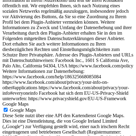
Information in Ihrem Nutzerkonto und teilt sie Ihren Kontakten
öffentlich mit. Wir empfehlen Ihnen, sich nach Nutzung eines
sozialen Netzwerks regelmäßig auszuloggen, insbesondere jedoch
vor Aktivierung des Buttons, da Sie so eine Zuordnung zu Ihrem
Profil bei dem Plugin-Anbieter vermeiden können. Weitere
Informationen zu Zweck und Umfang der Datenerhebung und ihrer
Verarbeitung durch den Plugin-Anbieter erhalten Sie in den im
Folgenden mitgeteilten Datenschutzerklärungen dieser Anbieter.
Dort erhalten Sie auch weitere Informationen zu Ihren
diesbezüglichen Rechten und Einstellungsmöglichkeiten zum
Schutze Ihrer Privatsphäre. Adresse des Plugin-Anbieters und URLs
mit Datenschutzhinweisen: Facebook Inc., 1601 S California Ave,
Palo Alto, California 94304, USA https://www.facebook.com/policy
Weitere Informationen zur Datenerhebung:
https://www.facebook.com/help/186325668085084
https://www.facebook.com/about/privacy/your-info-on-
other#applications https://www.facebook.com/about/privacy/your-
info#everyoneinfo Facebook hat sich dem EU-US-Privacy-Shield
unterworfen: https://www.privacyshield.gov/EU-US-Framework
Google Maps
Google Maps
Diese Seite nutzt über eine API den Kartendienst Google Maps.
Dies ist eine Dienstleistung, die von Google Ireland Limited
(„Google“) zur Verfügung gestellt wird, einer nach irischem Recht
eingetragenen und betriebenen Gesellschaft (Registernummer: