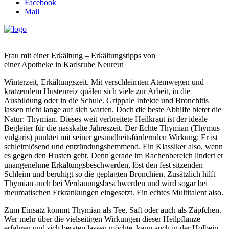
Facebook
Mail
Frau mit einer Erkältung – Erkältungstipps von
einer Apotheke in Karlsruhe Neureut
Winterzeit, Erkältungszeit. Mit verschleimten Atemwegen und
kratzendem Hustenreiz quälen sich viele zur Arbeit, in die
Ausbildung oder in die Schule. Grippale Infekte und Bronchitis
lassen nicht lange auf sich warten. Doch die beste Abhilfe bietet die
Natur: Thymian. Dieses weit verbreitete Heilkraut ist der ideale
Begleiter für die nasskalte Jahreszeit. Der Echte Thymian (Thymus
vulgaris) punktet mit seiner gesundheitsfördernden Wirkung: Er ist
schleimlösend und entzündungshemmend. Ein Klassiker also, wenn
es gegen den Husten geht. Denn gerade im Rachenbereich lindert er
unangenehme Erkältungsbeschwerden, löst den fest sitzenden
Schleim und beruhigt so die geplagten Bronchien. Zusätzlich hilft
Thymian auch bei Verdauungsbeschwerden und wird sogar bei
rheumatischen Erkrankungen eingesetzt. Ein echtes Multitalent also.
Zum Einsatz kommt Thymian als Tee, Saft oder auch als Zäpfchen.
Wer mehr über die vielseitigen Wirkungen dieser Heilpflanze
erfahren und sich beraten lassen möchte, kann auch in der Holbein