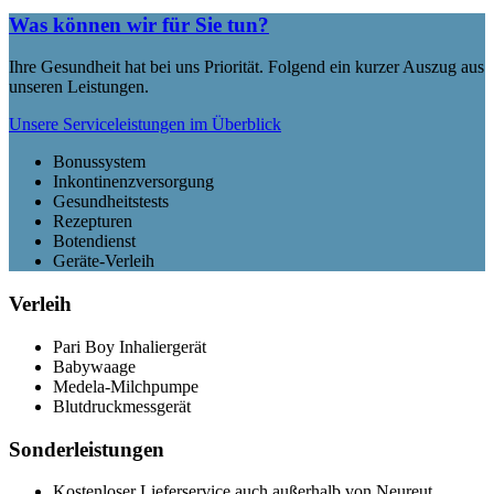
Was können wir für Sie tun?
Ihre Gesundheit hat bei uns Priorität. Folgend ein kurzer Auszug aus
unseren Leistungen.
Unsere Serviceleistungen im Überblick
Bonussystem
Inkontinenzversorgung
Gesundheitstests
Rezepturen
Botendienst
Geräte-Verleih
Verleih
Pari Boy Inhaliergerät
Babywaage
Medela-Milchpumpe
Blutdruckmessgerät
Sonderleistungen
Kostenloser Lieferservice auch außerhalb von Neureut