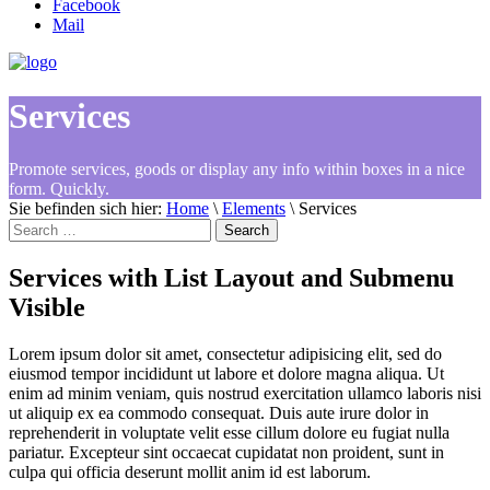
Facebook
Mail
Services
Promote services, goods or display any info within boxes in a nice
form. Quickly.
Sie befinden sich hier:
Home
\
Elements
\
Services
Search
for:
Services with List Layout and Submenu
Visible
Lorem ipsum dolor sit amet, consectetur adipisicing elit, sed do
eiusmod tempor incididunt ut labore et dolore magna aliqua. Ut
enim ad minim veniam, quis nostrud exercitation ullamco laboris nisi
ut aliquip ex ea commodo consequat. Duis aute irure dolor in
reprehenderit in voluptate velit esse cillum dolore eu fugiat nulla
pariatur. Excepteur sint occaecat cupidatat non proident, sunt in
culpa qui officia deserunt mollit anim id est laborum.